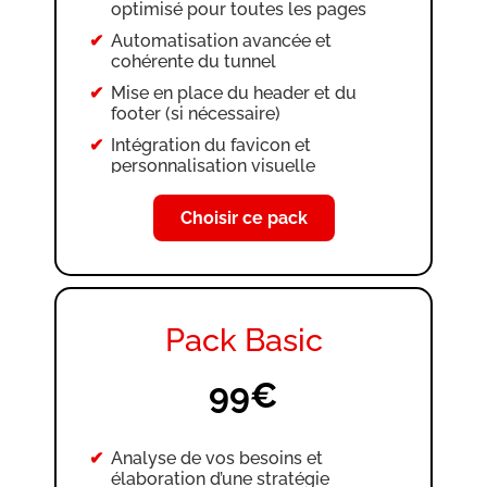
optimisé pour toutes les pages
Automatisation avancée et
cohérente du tunnel
Mise en place du header et du
footer (si nécessaire)
Intégration du favicon et
personnalisation visuelle
Création des CGV et mentions
légales
Choisir ce pack
Configuration et authentification
des e-mails
Configuration et authentification
du nom de domaine ou sous-
Pack Basic
domaine
Définition de la page d’accueil
99€
Création et intégration de produits
physiques (si nécessaire)
Création d’une interface formation
Analyse de vos besoins et
et ajout de formations dans le
élaboration d’une stratégie