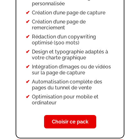
tunnel
personnalisée
Création de 2 newsletters
Création d’une page de capture
Mise en place de 2 campagnes e-
Création d’une page de
mails
remerciement
Création et gestion des tags
Rédaction d’un copywriting
optimisé (500 mots)
Configuration des règles
d’automatisation d’e-mails
Design et typographie adaptés à
votre charte graphique
Optimisation pour mobile et
ordinateur
Intégration d’images ou de vidéos
sur la page de capture
Automatisation complète des
pages du tunnel de vente
Optimisation pour mobile et
ordinateur
Choisir ce pack