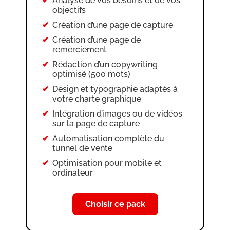
Analyse de vos besoins et de vos
objectifs
Création et intégration de produit
physique (si nécessaire)
Création d’une page de capture
Création de l’interface formation et
Création d’une page de
ajout des formations sur SIO et
remerciement
dans le tunnel
Rédaction d’un copywriting
Création de 2 newsletters
optimisé (500 mots)
Création de 2 campagnes d’e-mail
Design et typographie adaptés à
votre charte graphique
Création des tags
Intégration d’images ou de vidéos
Configuration des règles
sur la page de capture
d’automation mail
Automatisation complète du
Adaptation mobile et ordinateur
tunnel de vente
du tunnel
Optimisation pour mobile et
ordinateur
Choisir ce pack