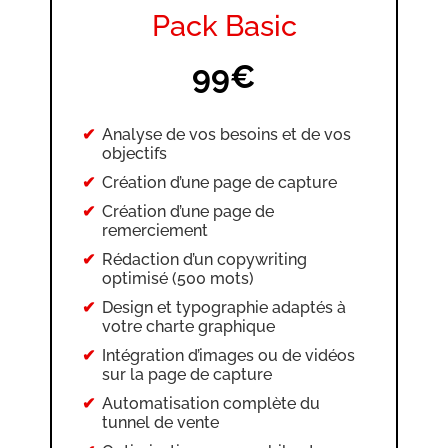
Configuration et authentification
Pack Basic
du nom de domaine ou sous-
domaine
Définition de la page d’accueil
99€
Création et intégration de produits
physiques (si nécessaire)
Analyse de vos besoins et de vos
Création d’une interface formation
objectifs
et ajout de formations dans le
tunnel
Création d’une page de capture
Création de 2 newsletters
Création d’une page de
remerciement
Mise en place de 2 campagnes e-
mails
Rédaction d’un copywriting
optimisé (500 mots)
Création et gestion des tags
Design et typographie adaptés à
Configuration des règles
votre charte graphique
d’automatisation d’e-mails
Intégration d’images ou de vidéos
Optimisation pour mobile et
sur la page de capture
ordinateur
Automatisation complète du
tunnel de vente