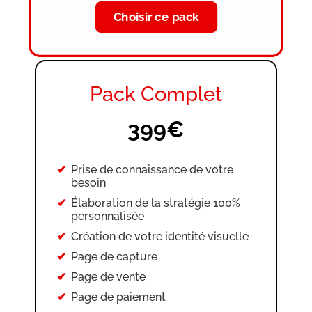
du tunnel
Choisir ce pack
Adaptation mobile et ordinateur
Définition de la page d’accueil du
tunnel
Intégration du produit à vendre
Pack Complet
sur votre page de vente
Intégration du favicon
399€
Modification possible jusqu’à la
date de livraison et validation du
Prise de connaissance de votre
site
besoin
Élaboration de la stratégie 100%
personnalisée
Création de votre identité visuelle
Page de capture
Page de vente
Page de paiement