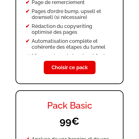
Page de remerciement
Pages d’ordre bump, upsell et
downsell (si nécessaire)
Rédaction du copywriting
optimisé des pages
Automatisation complète et
cohérente des étapes du tunnel
Mise en place du header et footer
(si nécessaire)
Choisir ce pack
Intégration du favicon et
personnalisation visuelle
Création des CGV et mentions
légales
Configuration et authentification
Pack Basic
d’e-mail
Configuration et authentification
99€
de nom de domaine ou sous-
domaine
Définition de la page d’accueil