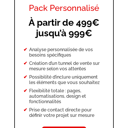
du nom de domaine ou sous-
Pack Personnalisé
domaine
Définition de la page d’accueil
À partir de 499€
Création et intégration de produits
physiques (si nécessaire)
jusqu’à 999€
Création d’une interface formation
et ajout de formations dans le
tunnel
Analyse personnalisée de vos
besoins spécifiques
Création de 2 newsletters
Création d’un tunnel de vente sur
Mise en place de 2 campagnes e-
mesure selon vos attentes
mails
Possibilité d’inclure uniquement
Création et gestion des tags
les éléments que vous souhaitez
Configuration des règles
Flexibilité totale : pages,
d’automatisation d’e-mails
automatisations, design et
Optimisation pour mobile et
fonctionnalités
ordinateur
Prise de contact directe pour
définir votre projet sur mesure